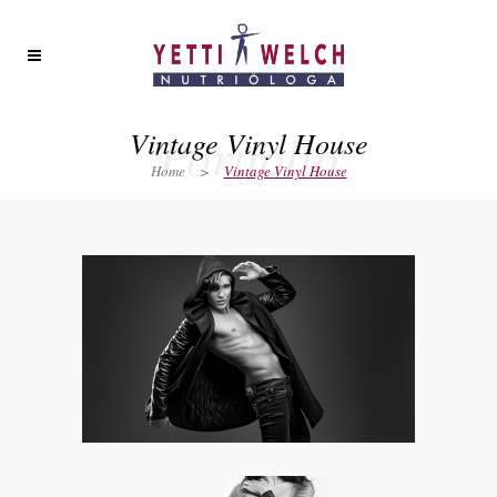
Portfolio
Vintage Vinyl House
Home
>
Vintage Vinyl House