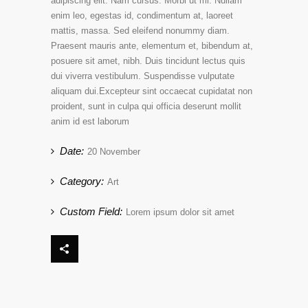
adipiscing elit. Nam cursus. Morbi ut mi. Nullam
enim leo, egestas id, condimentum at, laoreet
mattis, massa. Sed eleifend nonummy diam.
Praesent mauris ante, elementum et, bibendum at,
posuere sit amet, nibh. Duis tincidunt lectus quis
dui viverra vestibulum. Suspendisse vulputate
aliquam dui.Excepteur sint occaecat cupidatat non
proident, sunt in culpa qui officia deserunt mollit
anim id est laborum
Date:
20 November
Category:
Art
Custom Field:
Lorem ipsum dolor sit amet