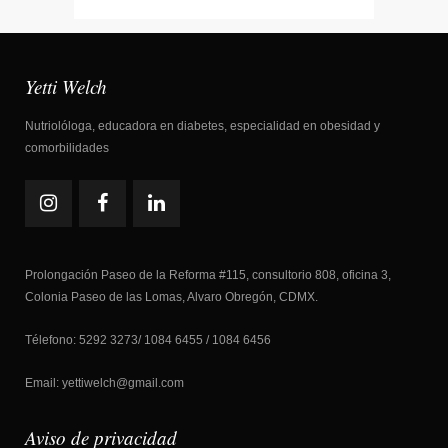
Yetti Welch
Nutriolóloga, educadora en diabetes, especialidad en obesidad y
comorbilidades
Prolongación Paseo de la Reforma #115, consultorio 808, oficina 3,
Colonia Paseo de las Lomas, Alvaro Obregón, CDMX.
Télefono: 5292 3273/ 1084 6455 / 1084 6456
Email: yettiwelch@gmail.com
Aviso de privacidad