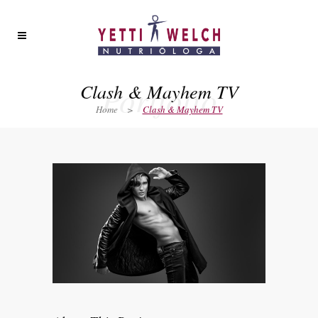
Portfolio
Clash & Mayhem TV
Home
>
Clash & Mayhem TV