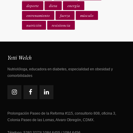
deporte
dieta
energía
entrenamiento
fuerza
músculo
nutrición
resisitencia
Yetti Welch
Nutriolóloga, educadora en diabetes, especialidad en obesidad y
comorbilidades
Prolongación Paseo de la Reforma #115, consultorio 808, oficina 3,
Colonia Paseo de las Lomas, Alvaro Obregón, CDMX.
Télefono: 5292 3273/ 1084 6455 / 1084 6456